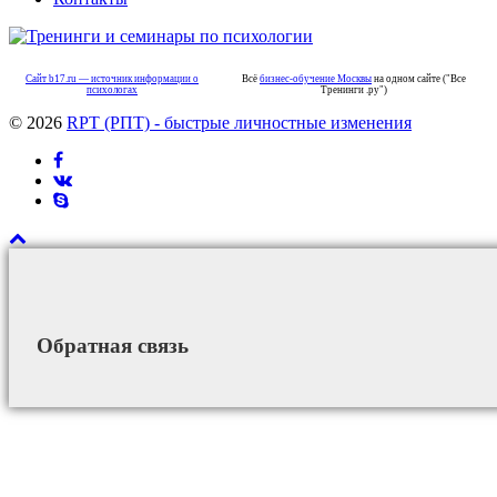
Сайт b17.ru — источник информации о
Всё
бизнес-обучение Москвы
на одном сайте ("Все
психологах
Тренинги .ру")
© 2026
RPT (РПТ) - быстрые личностные изменения
Обратная связь