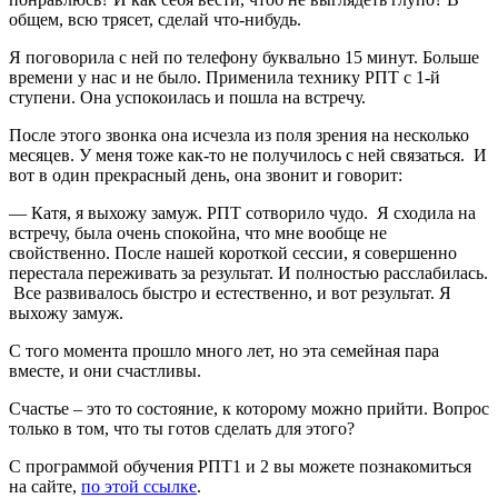
общем, всю трясет, сделай что-нибудь.
Я поговорила с ней по телефону буквально 15 минут. Больше
времени у нас и не было. Применила технику РПТ с 1-й
ступени. Она успокоилась и пошла на встречу.
После этого звонка она исчезла из поля зрения на несколько
месяцев. У меня тоже как-то не получилось с ней связаться. И
вот в один прекрасный день, она звонит и говорит:
— Катя, я выхожу замуж. РПТ сотворило чудо. Я сходила на
встречу, была очень спокойна, что мне вообще не
свойственно. После нашей короткой сессии, я совершенно
перестала переживать за результат. И полностью расслабилась.
Все развивалось быстро и естественно, и вот результат. Я
выхожу замуж.
С того момента прошло много лет, но эта семейная пара
вместе, и они счастливы.
Счастье – это то состояние, к которому можно прийти. Вопрос
только в том, что ты готов сделать для этого?
С программой обучения РПТ1 и 2 вы можете познакомиться
на сайте,
по этой ссылке
.