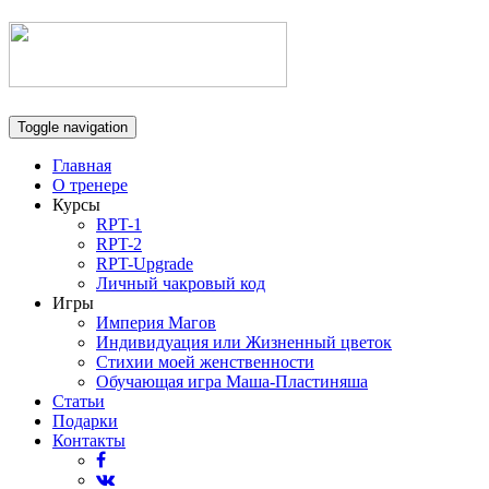
Toggle navigation
Главная
О тренере
Курсы
RPT-1
RPT-2
RPT-Upgrade
Личный чакровый код
Игры
Империя Магов
Индивидуация или Жизненный цветок
Стихии моей женственности
Обучающая игра Маша-Пластиняша
Статьи
Подарки
Контакты