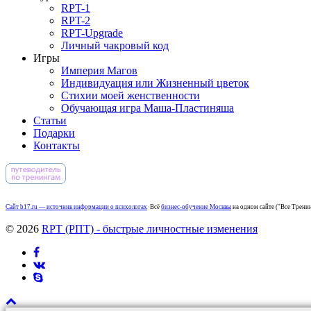
RPT-1
RPT-2
RPT-Upgrade
Личный чакровый код
Игры
Империя Магов
Индивидуация или Жизненный цветок
Стихии моей женственности
Обучающая игра Маша-Пластиняша
Статьи
Подарки
Контакты
Сайт b17.ru — источник информации о психологах
Всё
бизнес-обучение Москвы
на одном сайте ("Все Тренин
© 2026
RPT (РПТ) - быстрые личностные изменения