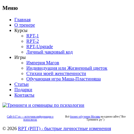
Меню
Главная
О тренере
Курсы
RPT-1
RPT-2
RPT-Upgrade
Личный чакровый код
Игры
Империя Магов
Индивидуация или Жизненный цветок
Стихии моей женственности
Обучающая игра Маша-Пластиняша
Статьи
Подарки
Контакты
Сайт b17.ru — источник информации о
Всё
бизнес-обучение Москвы
на одном сайте ("Все
психологах
Тренинги .ру")
© 2026
RPT (РПТ) - быстрые личностные изменения