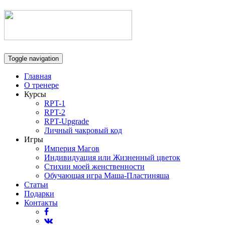
Toggle navigation
Главная
О тренере
Курсы
RPT-1
RPT-2
RPT-Upgrade
Личный чакровый код
Игры
Империя Магов
Индивидуация или Жизненный цветок
Стихии моей женственности
Обучающая игра Маша-Пластиняша
Статьи
Подарки
Контакты